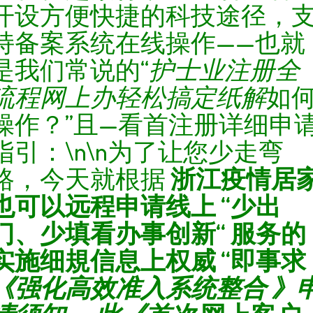
开设方便快捷的科技途径，
持备案系统在线操作——也就
是我们常说的“
护士业注册全
流程网上办轻松搞定纸解
如
操作？”且—看首注册详细申
指引：\n\n为了让您少走弯
路，今天就根据
浙江疫情居
也可以远程申请
线上 “少出
门、少填看办事创新“ 服务的
实施细規信息上权威 “即事求
《强化高效准入系统整合 》