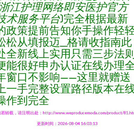
(浙江护理网络即安医护官方
技术服务平台
)完全根据最新
的政策提前告知你手操作轻
松松从填报迈__格请收指南此
处全新线上实用只需三步法
便能很好申办认证在线办理
年窗口不影响——这里就赠送
上一手完整设置路径版本在
操作到完全
若转载，请注明出处：http://www.weproducemoda.com/product/81.ht
更新时间：2026-08-04 16:03:13