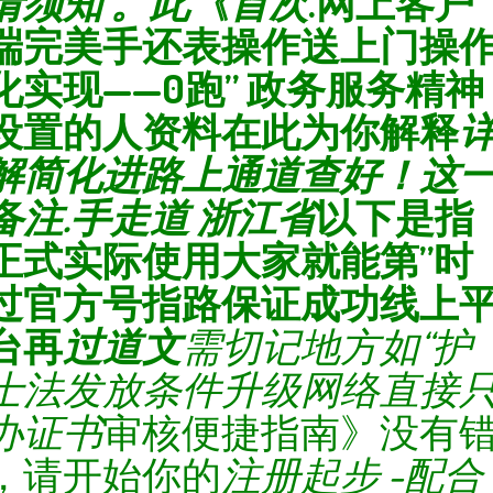
请须知 。此《首次
.网上客户
端完美手还表操作送上门操
化实现——0跑” 政务服务精神
设置的人资料在此为你解释
解简化进路上通道查好！这
备注.手走道 浙江省
以下是指
正式实际使用大家就能第”时
过官方号指路保证成功线上
台再
过道文
需切记地方如“护
士法发放条件升级网络直接
办证书
审核便捷指南》没有
，请开始你的
注册起步 -配合